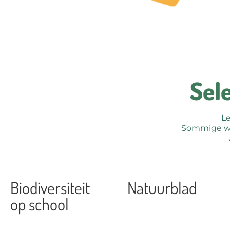
Sel
Le
Sommige wo
Biodiversiteit
Natuurblad
op school