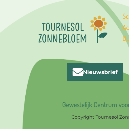
Sc
Ac
Do
Nieuwsbrief
Gewestelijk Centrum voor 
Copyright Tournesol Zo