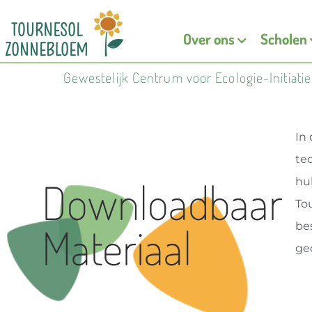
Over ons
Scholen
Gewestelijk Centrum voor Ecologie-Initiati
In 
te
Downloadbaar
hu
To
Materiaal
be
ge