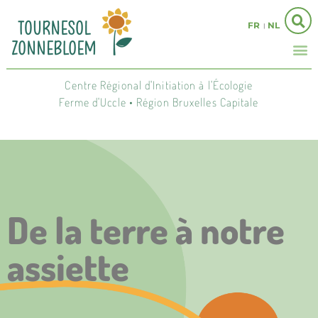
FR
NL
Centre Régional d'Initiation à l'Écologie
Ferme d'Uccle • Région Bruxelles Capitale
De la terre à notre
assiette