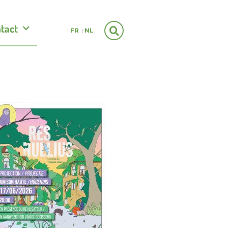
tact
FR
NL