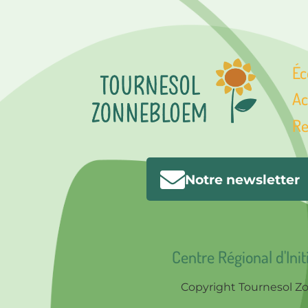
Éc
Ac
Re
Notre newsletter
Centre Régional d'Init
Copyright Tournesol 