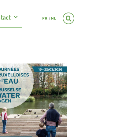
tact
FR
NL