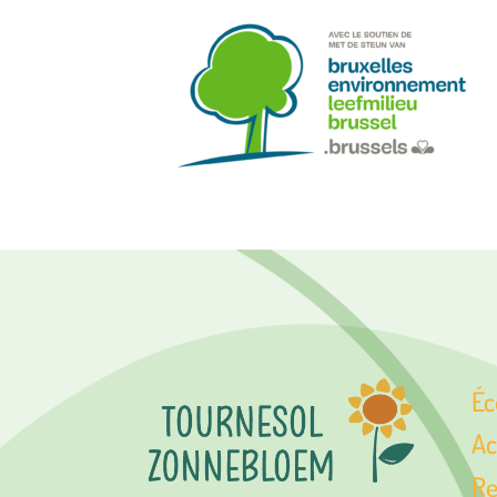
Éc
Ac
Re