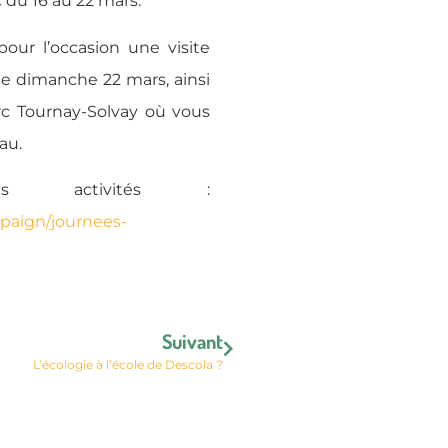
 du 16 au 22 mars.
our l’occasion une visite
 le dimanche 22 mars, ainsi
arc Tournay-Solvay où vous
au.
s activités :
paign/journees-
Suivant
L’écologie à l’école de Descola ?